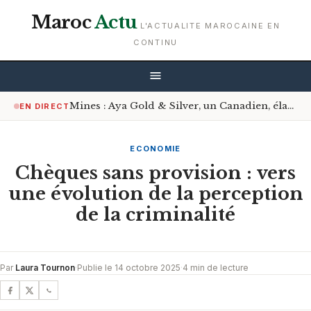
Maroc
Actu
L'ACTUALITE MAROCAINE EN
CONTINU
Mines : Aya Gold & Silver, un Canadien, élargit son portefeuille avec trois nouveaux projets d’exploration au Maroc
EN DIRECT
ECONOMIE
Chèques sans provision : vers
une évolution de la perception
de la criminalité
Par
Laura Tournon
·
Publie le 14 octobre 2025
·
4 min de lecture