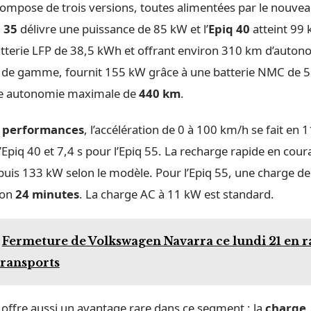
mpose de trois versions, toutes alimentées par le nouve
 35
délivre une puissance de 85 kW et l’
Epiq 40
atteint 99 
atterie LFP de 38,5 kWh et offrant environ 310 km d’autono
 de gamme, fournit 155 kW grâce à une batterie NMC de 
e autonomie maximale de
440 km
.
s
performances
, l’accélération de 0 à 100 km/h se fait en 1
l’Epiq 40 et 7,4 s pour l’Epiq 55. La recharge rapide en cou
 puis 133 kW selon le modèle. Pour l’Epiq 55, une charge d
ron
24 minutes
. La charge AC à 11 kW est standard.
Fermeture de Volkswagen Navarra ce lundi 21 en r
transports
offre aussi un avantage rare dans ce segment : la
charge