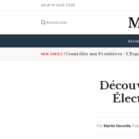
lundi 10 août 2026
M
Rechercher
Accue
Contrôles aux Frontières : L’Es
EN DIRECT
Découv
Élec
Par
Martin Neuville
·
Publ