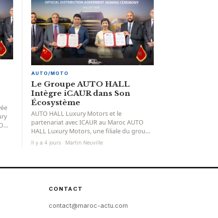
AUTO/MOTO
Le Groupe AUTO HALL
Intègre iCAUR dans Son
Écosystème
vée
AUTO HALL Luxury Motors et le
ury
partenariat avec ICAUR au Maroc AUTO
TO
HALL Luxury Motors, une filiale du groupe
AUTO HALL, a...
Il y a 4 jours · Martin Neuville
CONTACT
contact@maroc-actu.com