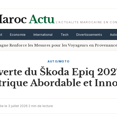
aroc
Actu
L'ACTUALITE MAROCAINE EN CO
il
Economie
International
Tech
Divertissements
Aut
pagne Renforce les Mesures pour les Voyageurs en Provenance 
AUTO/MOTO
erte du Škoda Epiq 202
trique Abordable et Inn
ie le 3 juillet 2026
·
2 min de lecture