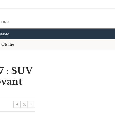
NTINU
o/Moto
d’Italie
7 : SUV
ovant