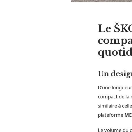
Le ŠKO
compac
quoti
Un desig
D’une longueu
compact de la m
similaire à cel
plateforme
ME
Le volume du c