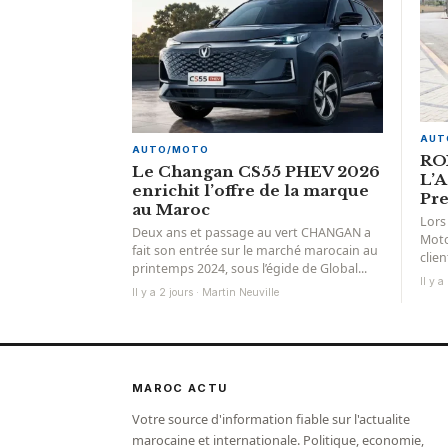
AUT
AUTO/MOTO
RO
Le Changan CS55 PHEV 2026
L’A
enrichit l’offre de la marque
Pre
au Maroc
Lors
Deux ans et passage au vert CHANGAN a
Moto
fait son entrée sur le marché marocain au
clie
printemps 2024, sous l’égide de Global...
amba
Il y a
Il y a 2 jours · Martin Neuville
MAROC ACTU
Votre source d'information fiable sur l'actualite
marocaine et internationale. Politique, economie,