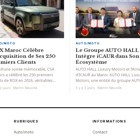
O/MOTO
AUTO/MOTO
X Maroc Célèbre
Le Groupe AUTO HALL
cquisition de Ses 250
Intègre iCAUR dans Son
miers Clients
Écosystème
 d’une soirée mémorable, CSA
AUTO HALL Luxury Motors et l’Arri
rs a célébré les 250 premiers
d’ICAUR au Maroc AUTO HALL Lux
nts de ROX en 2026, véritables
Motors, une entité du groupe AU
ssadeurs de la marque. Leur...
HALL, a récemment officialisé...
 2 jours · Martin Neuville
Il y a 3 jours · Martin Neuville
RUBRIQUES
INFORMATIONS
Auto/moto
Contact