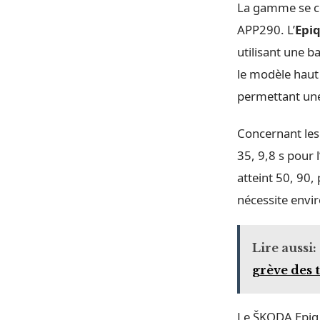
La gamme se co
APP290. L’
Epiq
utilisant une b
le modèle haut
permettant un
Concernant le
35, 9,8 s pour 
atteint 50, 90,
nécessite envi
Lire aussi:
grève des 
Le ŠKODA Epiq 