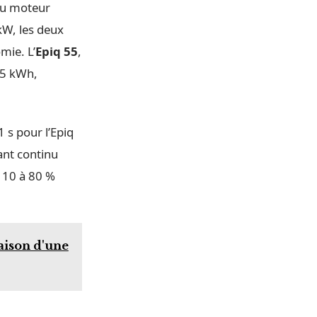
au moteur
kW, les deux
mie. L’
Epiq 55
,
55 kWh,
1 s pour l’Epiq
rant continu
e 10 à 80 %
aison d'une