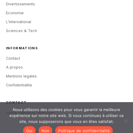
Divertissements
Economie
L'International
Sciences & Tech
INFORMATIONS
Contact
A propos
Mentions legales
Confidentialite
CONTACT
Nous utilisons des cookies pour vous garantir la meilleure
contact@maroc-actu.com
expérience sur notre site web. Si vous continuez à utiliser ce
site, nous supposerons que vous en êtes satisfait.
Oui
Non
Politique de confidentialité
© 2026
Maroc-Actu
— Tous droits reserves