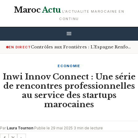
Maroc
Actu
L'ACTUALITE MAROCAINE EN
CONTINU
Contrôles aux Frontières : L’Espagne Renforce les Mesures pour les Voyageurs en Provenance d’Italie
EN DIRECT
ECONOMIE
Inwi Innov Connect : Une série
de rencontres professionnelles
au service des startups
marocaines
Par
Laura Tournon
·
Publie le 29 mai 2025
·
3 min de lecture