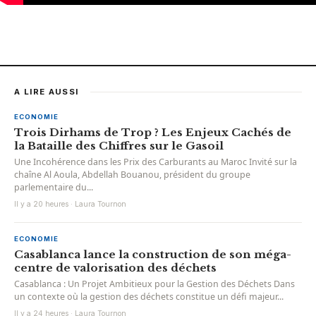
A LIRE AUSSI
ECONOMIE
Trois Dirhams de Trop ? Les Enjeux Cachés de
la Bataille des Chiffres sur le Gasoil
Une Incohérence dans les Prix des Carburants au Maroc Invité sur la
chaîne Al Aoula, Abdellah Bouanou, président du groupe
parlementaire du...
Il y a 20 heures · Laura Tournon
ECONOMIE
Casablanca lance la construction de son méga-
centre de valorisation des déchets
Casablanca : Un Projet Ambitieux pour la Gestion des Déchets Dans
un contexte où la gestion des déchets constitue un défi majeur...
Il y a 24 heures · Laura Tournon