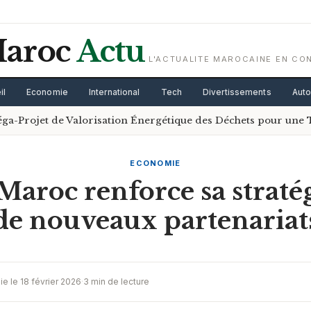
aroc
Actu
L'ACTUALITE MAROCAINE EN CO
il
Economie
International
Tech
Divertissements
Aut
ga-Projet de Valorisation Énergétique des Déchets pour une 
ECONOMIE
aroc renforce sa straté
de nouveaux partenariat
ie le 18 février 2026
·
3 min de lecture