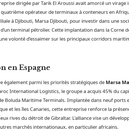
reprise dirigée par Tarik El Aroussi avait amorcé un virage 
é quatrième opérateur de terminaux à conteneurs en Afriqu
filiale à Djibouti, Marsa Djibouti, pour investir dans une so
 d’un terminal pétrolier. Cette implantation dans la Corne de
 une volonté d’essaimer sur les principaux corridors marit
on en Espagne
re également parmi les priorités stratégiques de
Marsa Ma
aroc International Logistics, le groupe a acquis 45% du capi
 de Boluda Maritime Terminals. Implantée dans neuf ports e
que et les îles Canaries, cette entreprise renforce la prése
eux rives du détroit de Gibraltar. L’alliance vise un dével
autres marchés internationaux, en particulier africains.