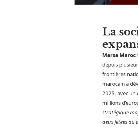
La soc
expans
Marsa Maroc
depuis plusieu
frontières nati
marocain a dévo
2025, avec un c
millions d’euro
stratégique maj
deux jetées au 