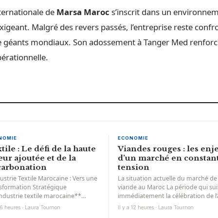
ternationale de
Marsa Maroc
s’inscrit dans un environne
xigeant. Malgré des revers passés, l’entreprise reste confro
 géants mondiaux. Son adossement à Tanger Med renforce 
pérationnelle.
NOMIE
ECONOMIE
tile : Le défi de la haute
Viandes rouges : les enj
eur ajoutée et de la
d’un marché en constan
carbonation
tension
dustrie Textile Marocaine : Vers une
La situation actuelle du marché de 
sformation Stratégique
viande au Maroc La période qui sui
industrie textile marocaine**
immédiatement la célébration de l’
gage dans un tournant stratégique
Al-Adha est traditionnellement...
a 6 heures · Laura Tournon
Il y a 12 heures · Laura Tournon
ificatif, abandonnant la simple