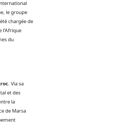
international
e, le groupe
ciété chargée de
 l’Afrique
imes du
roc
. Via sa
tal et des
ntre la
nce de Marsa
oppement