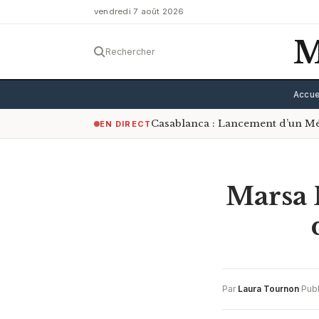
vendredi 7 août 2026
M
Rechercher
Accue
Casablanca : Lancement d’un Mé
EN DIRECT
Marsa M
Par
Laura Tournon
·
Publ