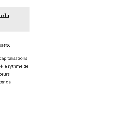
n du
ques
apitalisations
ré le rythme de
teurs
ter de