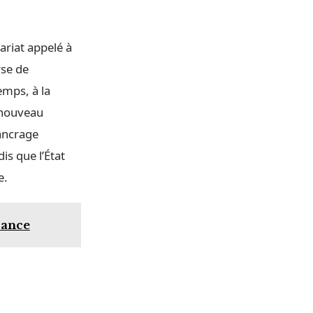
nariat appelé à
rse de
emps, à la
 nouveau
 ancrage
is que l’État
e.
rance