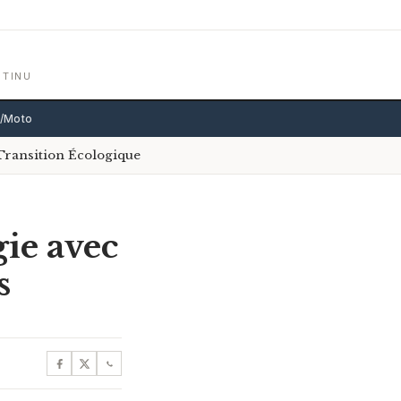
NTINU
o/Moto
Transition Écologique
gie avec
s