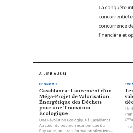
La conquête in
concurrentiel e
concurrence de
financière et o
A LIRE AUSSI
ECONOMIE
ECO
Casablanca : Lancement d’un
Tex
Méga-Projet de Valorisation
val
Énergétique des Déchets
dé
pour une Transition
L’In
Écologique
Tran
L’**
Une Révolution Écologique à Casablanca
s’en
Au cœur du poumon économique du
Il y 
sign
Royaume, une transformation silencieuse