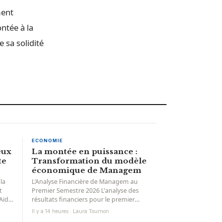
ment
ntée à la
sa solidité
ECONOMIE
eux
La montée en puissance :
te
Transformation du modèle
économique de Managem
la
L’Analyse Financière de Managem au
t
Premier Semestre 2026 L’analyse des
Aïd
résultats financiers pour le premier
semestre de l’exercice 2026 révèle une
Il y a 14 heures · Laura Tournon
transformation...