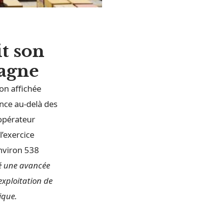
t son
pagne
on affichée
nce au-delà des
’opérateur
l’exercice
environ 538
é une avancée
exploitation de
ique.