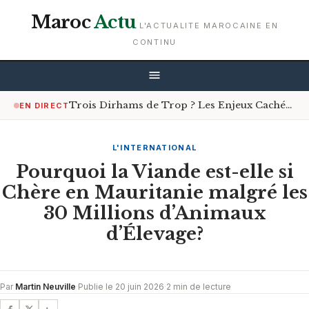
Maroc
Actu
L'ACTUALITE MAROCAINE EN
CONTINU
Trois Dirhams de Trop ? Les Enjeux Cachés de la Bataille des Chiffres sur le Gasoil
EN DIRECT
L'INTERNATIONAL
Pourquoi la Viande est-elle si
Chère en Mauritanie malgré les
30 Millions d’Animaux
d’Élevage?
Par
Martin Neuville
·
Publie le 20 juin 2026
·
2 min de lecture