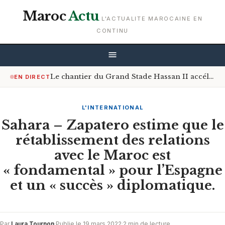
Maroc
Actu
L'ACTUALITE MAROCAINE EN
CONTINU
Le chantier du Grand Stade Hassan II accélère son rythme
EN DIRECT
L'INTERNATIONAL
Sahara – Zapatero estime que le
rétablissement des relations
avec le Maroc est
« fondamental » pour l’Espagne
et un « succès » diplomatique.
Par
Laura Tournon
·
Publie le 19 mars 2022
·
2 min de lecture