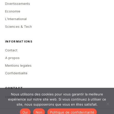
Divertissements
Economie
L'International
Sciences & Tech
INFORMATIONS
Contact
A propos
Mentions legales
Confidentialite
CONTACT
Nous utilisons des cookies pour vous garantir la meilleure
contact@maroc-actu.com
expérience sur notre site web. Si vous continuez à utiliser ce
site, nous supposerons que vous en êtes satisfait.
Oui
Non
Politique de confidentialité
© 2026
Maroc-Actu
— Tous droits reserves