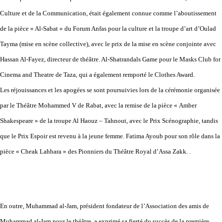
Culture et de la Communication, était également connue comme l’aboutissement
de la pièce « Al-Sabat » du Forum Anfas pour la culture et la troupe d’art d’Oulad
Tayma (mise en scène collective), avec le prix de la mise en scène conjointe avec
Hassan Al-Fayez, directeur de théâtre. Al-Shatrandals Game pour le Masks Club for
Cinema and Theatre de Taza, qui a également remporté le Clothes Award.
Les réjouissances et les apogées se sont poursuivies lors de la cérémonie organisée
par le Théâtre Mohammed V de Rabat, avec la remise de la pièce « Amber
Shakespeare » de la troupe Al Haouz – Tahnout, avec le Prix Scénographie, tandis
que le Prix Espoir est revenu à la jeune femme. Fatima Ayoub pour son rôle dans la
pièce « Cheak Lahbara » des Pionniers du Théâtre Royal d’Assa Zakk. .
En outre, Muhammad al-Jam, président fondateur de l’Association des amis de
Muhammad al-Jam pour le théâtre, a exprimé sa fierté du succès de la première