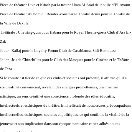
Pièce de théâtre : Live et Kifash par la troupe Umm Al-Saad de la ville d’El-Ayoun
Pièce de théâtre : Au bord du Rendez-vous par le Théâtre Acura pour le Théâtre de
la Ville de Dakhla
Théâtrale : Chewing-gum pour Habara pour le Royal Theatre-goers Club d’Asa El-
Zak
Jouer : Kallaj pour le Loyalty Forum Club de Casablanca, Sidi Bernoussi
Jouer : Jeu de Chinchillas pour le Club des Masques pour le Cinéma et le Théâtre
de Taza
Si le comité est fier de ce que ces clubs et sociétés ont présenté, il affirme qu’il a
été créatif et convaincant, révélant des énergies prometteuses, une maîtrise
artistique, un sens créatif et une conscience profonde des rôles éducatifs,
intellectuels et esthétiques du théâtre. Et il reflétait de nombreuses préoccupations
intellectuelles, esthétiques, sociales et politiques, ce qui confirme la vitalité de la
jeunesse et son implication dans son époque marocaine et son adhésion aux