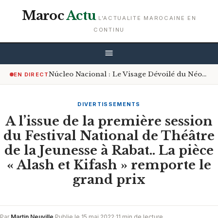
Maroc
Actu
L'ACTUALITE MAROCAINE EN
CONTINU
Núcleo Nacional : Le Visage Dévoilé du Néonazisme Espagnol
EN DIRECT
DIVERTISSEMENTS
A l’issue de la première session
du Festival National de Théâtre
de la Jeunesse à Rabat.. La pièce
« Alash et Kifash » remporte le
grand prix
Par
Martin Neuville
·
Publie le 15 mai 2022
·
11 min de lecture