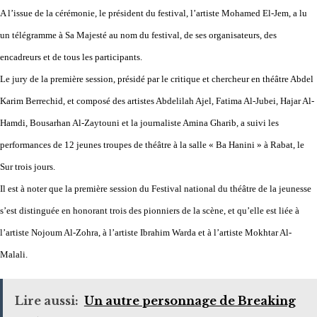
A l’issue de la cérémonie, le président du festival, l’artiste Mohamed El-Jem, a lu
un télégramme à Sa Majesté au nom du festival, de ses organisateurs, des
encadreurs et de tous les participants.
Le jury de la première session, présidé par le critique et chercheur en théâtre Abdel
Karim Berrechid, et composé des artistes Abdelilah Ajel, Fatima Al-Jubei, Hajar Al-
Hamdi, Bousarhan Al-Zaytouni et la journaliste Amina Gharib, a suivi les
performances de 12 jeunes troupes de théâtre à la salle « Ba Hanini » à Rabat, le
Sur trois jours.
Il est à noter que la première session du Festival national du théâtre de la jeunesse
s’est distinguée en honorant trois des pionniers de la scène, et qu’elle est liée à
l’artiste Nojoum Al-Zohra, à l’artiste Ibrahim Warda et à l’artiste Mokhtar Al-
Malali.
Lire aussi:
Un autre personnage de Breaking