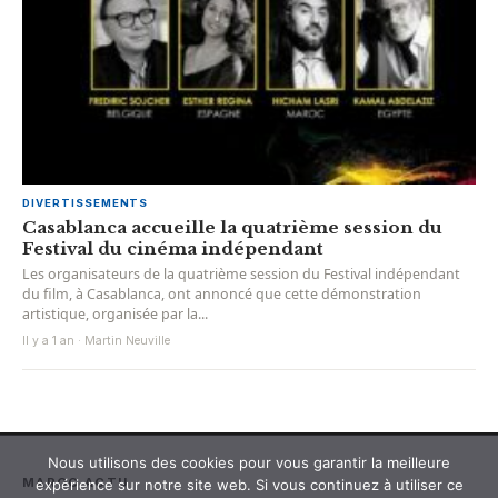
DIVERTISSEMENTS
Casablanca accueille la quatrième session du
Festival du cinéma indépendant
Les organisateurs de la quatrième session du Festival indépendant
du film, à Casablanca, ont annoncé que cette démonstration
artistique, organisée par la...
Il y a 1 an · Martin Neuville
Nous utilisons des cookies pour vous garantir la meilleure
MAROC ACTU
expérience sur notre site web. Si vous continuez à utiliser ce