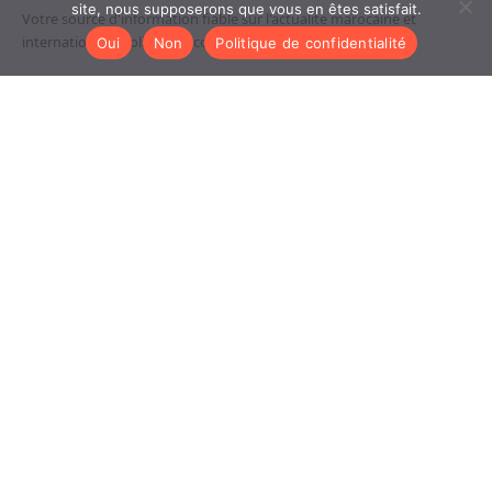
site, nous supposerons que vous en êtes satisfait.
Votre source d'information fiable sur l'actualite marocaine et
internationale. Politique, economie, culture, tech et societe.
Oui
Non
Politique de confidentialité
RUBRIQUES
Auto/moto
Divertissements
Economie
L'International
Sciences & Tech
INFORMATIONS
Contact
A propos
Mentions legales
Confidentialite