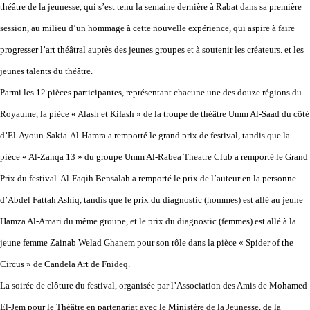
théâtre de la jeunesse, qui s’est tenu la semaine dernière à Rabat dans sa première
session, au milieu d’un hommage à cette nouvelle expérience, qui aspire à faire
progresser l’art théâtral auprès des jeunes groupes et à soutenir les créateurs. et les
jeunes talents du théâtre.
Parmi les 12 pièces participantes, représentant chacune une des douze régions du
Royaume, la pièce « Alash et Kifash » de la troupe de théâtre Umm Al-Saad du côté
d’El-Ayoun-Sakia-Al-Hamra a remporté le grand prix de festival, tandis que la
pièce « Al-Zanqa 13 » du groupe Umm Al-Rabea Theatre Club a remporté le Grand
Prix du festival. Al-Faqih Bensalah a remporté le prix de l’auteur en la personne
d’Abdel Fattah Ashiq, tandis que le prix du diagnostic (hommes) est allé au jeune
Hamza Al-Amari du même groupe, et le prix du diagnostic (femmes) est allé à la
jeune femme Zainab Welad Ghanem pour son rôle dans la pièce « Spider of the
Circus » de Candela Art de Fnideq.
La soirée de clôture du festival, organisée par l’Association des Amis de Mohamed
El-Jem pour le Théâtre en partenariat avec le Ministère de la Jeunesse, de la