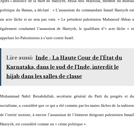
Après l’annonce de la mort de Haniyeh, Musa Abu Marzouk, membre du Bureau
politique du Hamas, a déclaré : « L’assassinat du commandant Ismail Haniyeh est
un acte lâche et ne sera pas vain. » Le président palestinien Mahmoud Abbas a
également condamné l’assassinat de Haniyeh, le qualifiant d’« acte lâche » et
appelant les Palestiniens à s’unir contre Israël.
Lire aussi:
Inde - La Haute Cour de l'État du
Karnataka, dans le sud de l'Inde, interdit le
hijab dans les salles de classe
Muhammad Nabil Benabdallah, secrétaire général du Parti du progrès et du
socialisme, a considéré que ce qui a été commis par les mains lâches de la trahison
de l’entité sioniste, à travers l’assassinat de l’éminent dirigeant palestinien Ismail
Haniyeh, est considéré comme un « crime politique ».