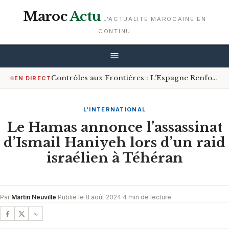
Maroc
Actu
L'ACTUALITE MAROCAINE EN
CONTINU
Contrôles aux Frontières : L’Espagne Renforce les Mesures pour les Voyageurs en Provenance d’Italie
EN DIRECT
L'INTERNATIONAL
Le Hamas annonce l’assassinat
d’Ismail Haniyeh lors d’un raid
israélien à Téhéran
Par
Martin Neuville
·
Publie le 8 août 2024
·
4 min de lecture