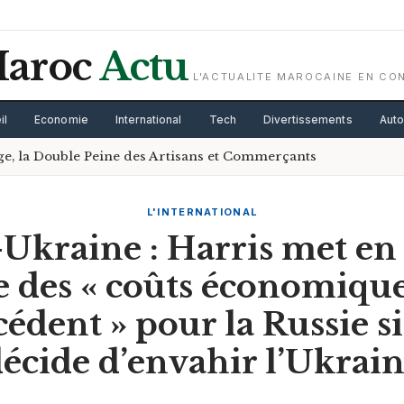
aroc
Actu
L'ACTUALITE MAROCAINE EN CO
il
Economie
International
Tech
Divertissements
Aut
age, la Double Peine des Artisans et Commerçants
L'INTERNATIONAL
kraine : Harris met en
e des « coûts économique
édent » pour la Russie si
écide d’envahir l’Ukrai