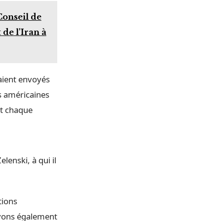
Conseil de
de l'Iran à
aient envoyés
s américaines
nt chaque
lenski, à qui il
tions
avons également