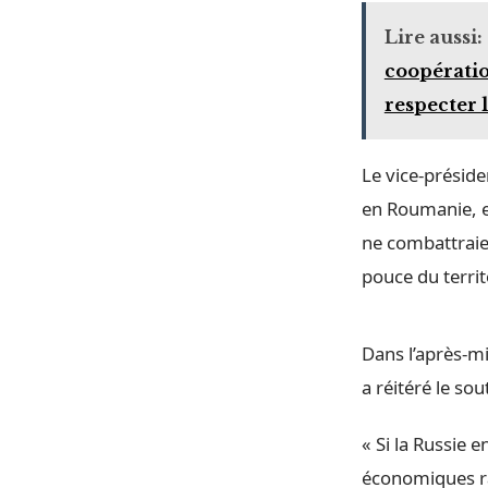
Lire aussi:
coopératio
respecter 
Le vice-présid
en Roumanie, e
ne combattraien
pouce du territ
Dans l’après-mi
a réitéré le so
« Si la Russie
économiques ra