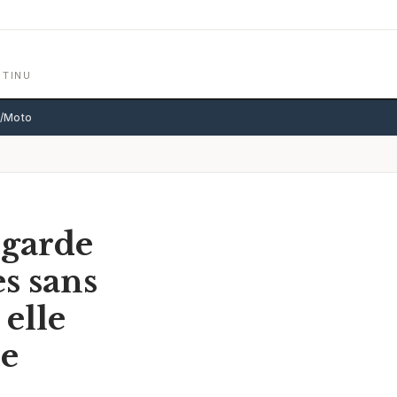
NTINU
o/Moto
 garde
s sans
 elle
ne