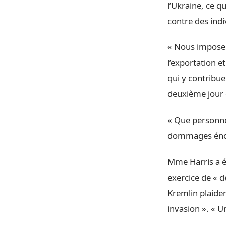
l’Ukraine, ce q
contre des indi
« Nous imposer
l’exportation 
qui y contribue
deuxième jour 
« Que personne 
dommages énorm
Mme Harris a ég
exercice de « d
Kremlin plaider
invasion ». « Un