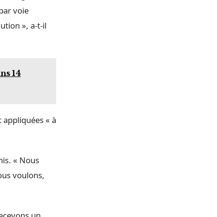
par voie
ion », a-t-il
ns 14
 appliquées « à
nis. « Nous
ous voulons,
 recevons un