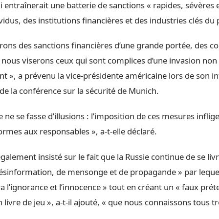
ui entraînerait une batterie de sanctions « rapides, sévères 
vidus, des institutions financières et des industries clés du 
ons des sanctions financières d’une grande portée, des co
et nous viserons ceux qui sont complices d’une invasion no
nt », a prévenu la vice-présidente américaine lors de son i
de la conférence sur la sécurité de Munich.
ne se fasse d’illusions : l’imposition de ces mesures inflig
es aux responsables », a-t-elle déclaré.
alement insisté sur le fait que la Russie continue de se liv
ésinformation, de mensonge et de propagande » par lequel, a
a l’ignorance et l’innocence » tout en créant un « faux pré
 livre de jeu », a-t-il ajouté, « que nous connaissons tous t