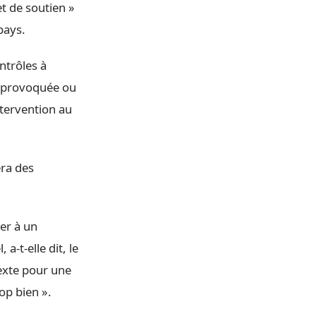
et de soutien »
pays.
ntrôles à
n provoquée ou
ntervention au
era des
rer à un
-t-elle dit, le
texte pour une
rop bien ».