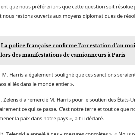
ent que nous préférerions que cette question soit résolue 
t nous restons ouverts aux moyens diplomatiques de résolut
La police française confirme l'arrestation d'au moi
lors des manifestations de camionneurs à Paris
 M. Harris a également souligné que ces sanctions seraient
nos alliés dans le monde entier ».
. Zelenski a remercié M. Harris pour le soutien des États-U
rement ce qui se passe. C’est notre terre et tout ce que n
amener la paix dans notre pays », a-t-il déclaré.
oit, Zelenski a appelé à des « mesures concrètes ». « Nous