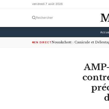
vendredi 7 août 2026
M
Rechercher
Accue
Nouakchott : Canicule et Délest
EN DIRECT
AMP-U
contr
préc
d