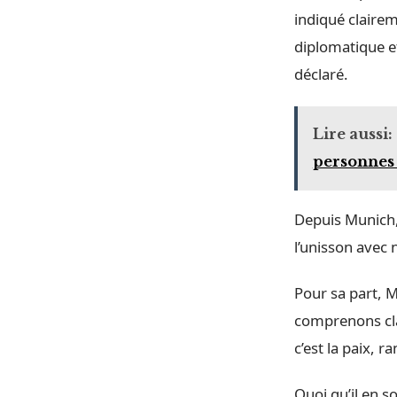
indiqué clairem
diplomatique e
déclaré.
Lire aussi:
personnes 
Depuis Munich,
l’unisson avec 
Pour sa part, M
comprenons clai
c’est la paix, r
Quoi qu’il en s