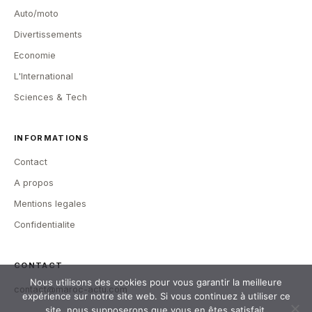
Auto/moto
Divertissements
Economie
L'International
Sciences & Tech
INFORMATIONS
Contact
A propos
Mentions legales
Confidentialite
CONTACT
Nous utilisons des cookies pour vous garantir la meilleure
contact@maroc-actu.com
expérience sur notre site web. Si vous continuez à utiliser ce
site, nous supposerons que vous en êtes satisfait.