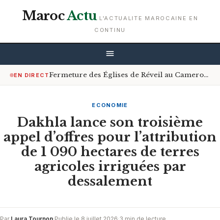
Maroc
Actu
L'ACTUALITE MAROCAINE EN
CONTINU
Fermeture des Églises de Réveil au Cameroun : Le Gouvernement Encourage le Respect de la Loi
EN DIRECT
ECONOMIE
Dakhla lance son troisième
appel d’offres pour l’attribution
de 1 090 hectares de terres
agricoles irriguées par
dessalement
Par
Laura Tournon
·
Publie le 8 juillet 2026
·
3 min de lecture