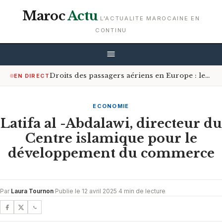
Maroc
Actu
L'ACTUALITE MAROCAINE EN
CONTINU
Droits des passagers aériens en Europe : les Africains bénéficiant le plus de la réforme
EN DIRECT
ECONOMIE
Latifa al -Abdalawi, directeur du
Centre islamique pour le
développement du commerce
Par
Laura Tournon
·
Publie le 12 avril 2025
·
4 min de lecture