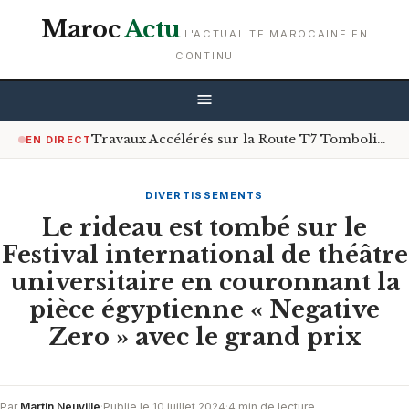
Maroc
Actu
L'ACTUALITE MAROCAINE EN
CONTINU
Travaux Accélérés sur la Route T7 Tombolia à Conakry : Un Soulagement Après des Années de Galère
EN DIRECT
DIVERTISSEMENTS
Le rideau est tombé sur le
Festival international de théâtre
universitaire en couronnant la
pièce égyptienne « Negative
Zero » avec le grand prix
Par
Martin Neuville
·
Publie le 10 juillet 2024
·
4 min de lecture