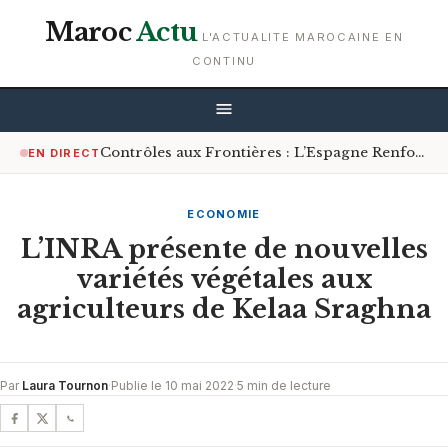
Maroc
Actu
L'ACTUALITE MAROCAINE EN
CONTINU
Contrôles aux Frontières : L’Espagne Renforce les Mesures pour les Voyageurs en Provenance d’Italie
EN DIRECT
ECONOMIE
L’INRA présente de nouvelles
variétés végétales aux
agriculteurs de Kelaa Sraghna
Par
Laura Tournon
·
Publie le 10 mai 2022
·
5 min de lecture