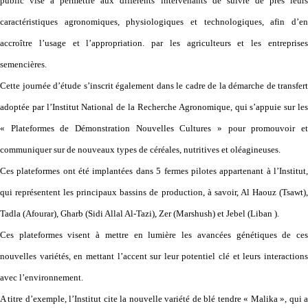
public vise à permettre aux différents intervenants de suivre de près leurs
caractéristiques agronomiques, physiologiques et technologiques, afin d’en
accroître l’usage et l’appropriation. par les agriculteurs et les entreprises
semencières.
Cette journée d’étude s’inscrit également dans le cadre de la démarche de transfert
adoptée par l’Institut National de la Recherche Agronomique, qui s’appuie sur les
« Plateformes de Démonstration Nouvelles Cultures » pour promouvoir et
communiquer sur de nouveaux types de céréales, nutritives et oléagineuses.
Ces plateformes ont été implantées dans 5 fermes pilotes appartenant à l’Institut,
qui représentent les principaux bassins de production, à savoir, Al Haouz (Tsawt),
Tadla (Afourar), Gharb (Sidi Allal Al-Tazi), Zer (Marshush) et Jebel (Liban ).
Ces plateformes visent à mettre en lumière les avancées génétiques de ces
nouvelles variétés, en mettant l’accent sur leur potentiel clé et leurs interactions
avec l’environnement.
A titre d’exemple, l’Institut cite la nouvelle variété de blé tendre « Malika », qui a