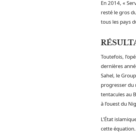
En 2014, « Ser
resté le gros d
tous les pays d
RÉSULT
Toutefois, l’op
dernières année
Sahel, le Group
progresser du 
tentacules au B
à l’ouest du Nig
L’État islamiqu
cette équation. 