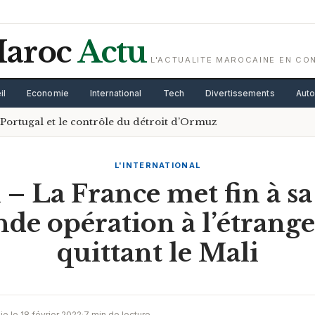
aroc
Actu
L'ACTUALITE MAROCAINE EN CO
il
Economie
International
Tech
Divertissements
Aut
Portugal et le contrôle du détroit d’Ormuz
L'INTERNATIONAL
 – La France met fin à sa
nde opération à l’étrange
quittant le Mali
ie le 18 février 2022
·
7 min de lecture