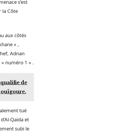
 menace s’est
r la Côte
au aux côtés
khane « ,
chef, Adnan
i » numéro 1 « .
qualifie de
 ouïgoure.
galement tué
 d’Al-Qaïda et
lement subi le