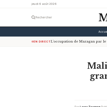
jeudi 6 août 2026
M
Rechercher
Accue
L’occupation de Mazagan par le 
EN DIRECT
Mali
gra
Par
Laura Tournon
·
Publ