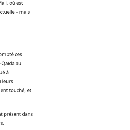
ali, où est
ctuelle – mais
scompté ces
l-Qaïda au
ué à
 leurs
ment touché, et
ent présent dans
ys,