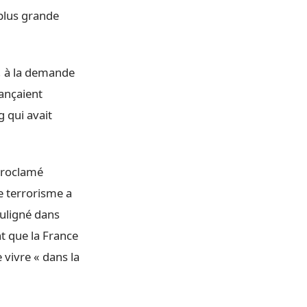
 plus grande
», à la demande
ançaient
 qui avait
 proclamé
e terrorisme a
souligné dans
t que la France
 vivre « dans la