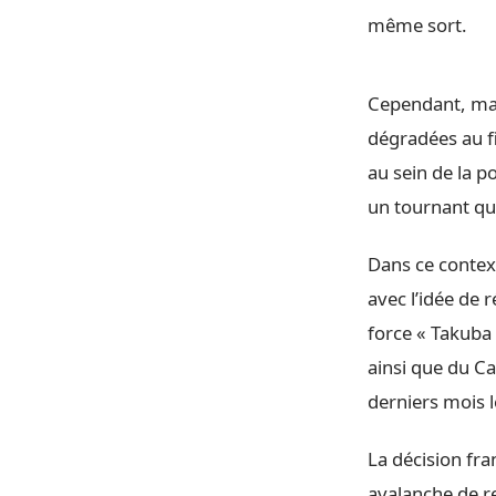
même sort.
Cependant, mal
dégradées au fi
au sein de la p
un tournant que
Dans ce contex
avec l’idée de 
force « Takuba
ainsi que du C
derniers mois l
La décision fra
avalanche de r