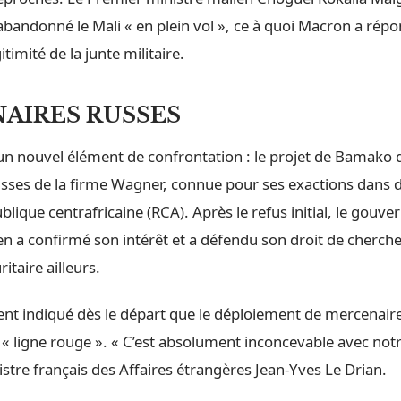
abandonné le Mali « en plein vol », ce à quoi Macron a rép
gitimité de la junte militaire.
AIRES RUSSES
 un nouvel élément de confrontation : le projet de Bamako
sses de la firme Wagner, connue pour ses exactions dans d
ique centrafricaine (RCA). Après le refus initial, le gouv
en a confirmé son intérêt et a défendu son droit de cherch
itaire ailleurs.
ment indiqué dès le départ que le déploiement de mercenair
 « ligne rouge ». « C’est absolument inconcevable avec not
stre français des Affaires étrangères Jean-Yves Le Drian.