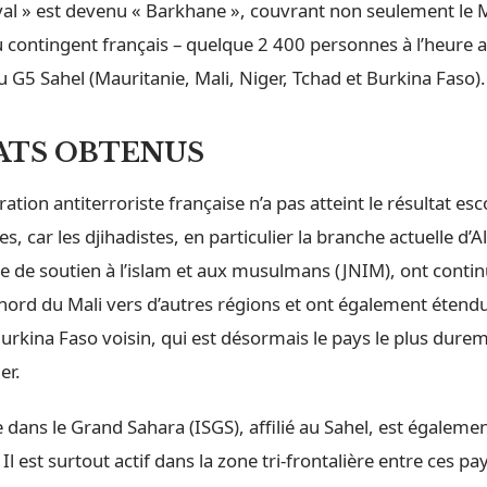
val » est devenu « Barkhane », couvrant non seulement le M
u contingent français – quelque 2 400 personnes à l’heure a
u G5 Sahel (Mauritanie, Mali, Niger, Tchad et Burkina Faso).
ATS OBTENUS
ération antiterroriste française n’a pas atteint le résultat e
s, car les djihadistes, en particulier la branche actuelle d’A
e de soutien à l’islam et aux musulmans (JNIM), ont contin
nord du Mali vers d’autres régions et ont également étendu
urkina Faso voisin, qui est désormais le pays le plus dure
er.
e dans le Grand Sahara (ISGS), affilié au Sahel, est égalem
Il est surtout actif dans la zone tri-frontalière entre ces pa