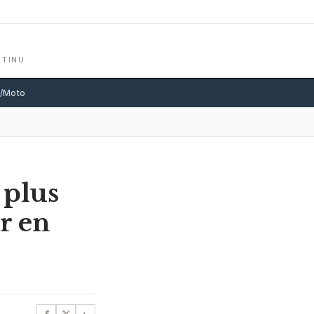
NTINU
o/Moto
 plus
r en