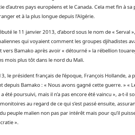
ie d’autres pays européens et le Canada. Cela met fin à sa
ranger et à la plus longue depuis l’Algérie.
ébuté le 11 janvier 2013, d’abord sous le nom de « Serval 
maliennes qui voyaient comment les groupes djihadistes av
 vers Bamako après avoir « détourné » la rébellion touareg
s mois plus tôt dans le nord du Mali.
13, le président français de l’époque, François Hollande, a
 depuis Bamako : « Nous avons gagné cette guerre. » « L
 a été poursuivi, mais il n’a pas encore été vaincu », a-t-il 
onitoires au regard de ce qui s’est passé ensuite, assuran
 du peuple malien non pas par intérêt mais pour qu’il puisse
cratie ».