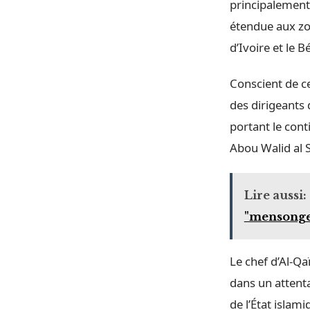
principalement 
étendue aux zon
d’Ivoire et le 
Conscient de ce
des dirigeants
portant le con
Abou Walid al S
Lire aussi:
"mensonges
Le chef d’Al-Q
dans un attenta
de l’État islam