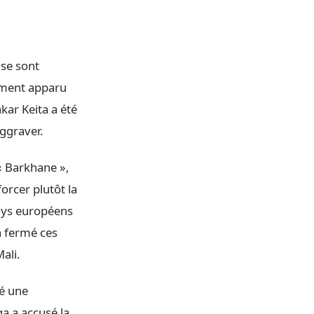
 se sont
lement apparu
kar Keita a été
aggraver.
« Barkhane »,
orcer plutôt la
pays européens
a fermé ces
ali.
té une
a a accusé la