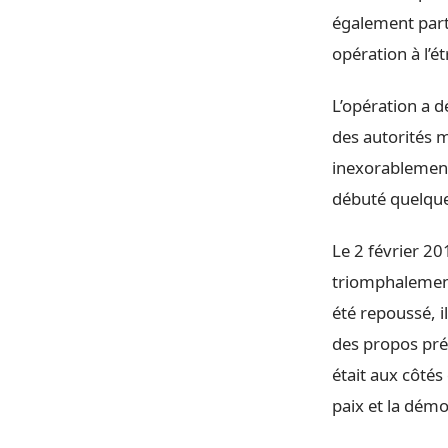
également part
opération à l’ét
L’opération a d
des autorités 
inexorablement
débuté quelque
Le 2 février 20
triomphalement
été repoussé, il
des propos prém
était aux côtés
paix et la démo