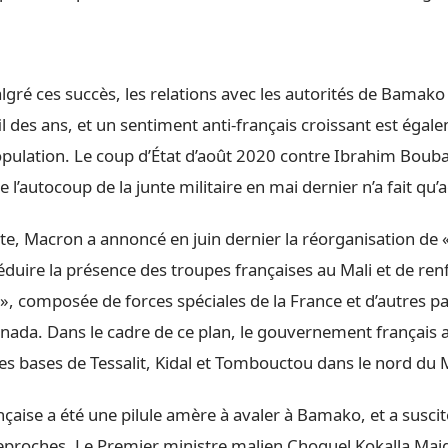
gré ces succès, les relations avec les autorités de Bamako
l des ans, et un sentiment anti-français croissant est éga
opulation. Le coup d’État d’août 2020 contre Ibrahim Bouba
 l’autocoup de la junte militaire en mai dernier n’a fait qu’
te, Macron a annoncé en juin dernier la réorganisation de 
réduire la présence des troupes françaises au Mali et de renf
 », composée de forces spéciales de la France et d’autres 
anada. Dans le cadre de ce plan, le gouvernement français 
es bases de Tessalit, Kidal et Tombouctou dans le nord du M
nçaise a été une pilule amère à avaler à Bamako, et a susci
eproches. Le Premier ministre malien Choguel Kokalla Maig