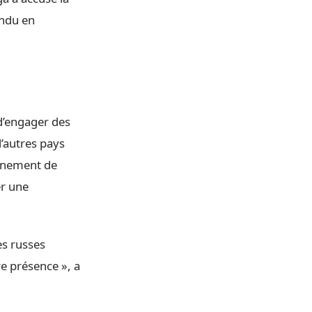
ondu en
 d’engager des
’autres pays
ernement de
er une
es russes
re présence », a