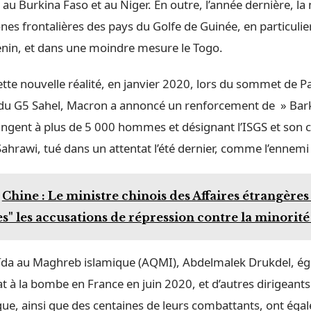
au Burkina Faso et au Niger. En outre, l’année dernière, la
es frontalières des pays du Golfe de Guinée, en particulie
Bénin, et dans une moindre mesure le Togo.
tte nouvelle réalité, en janvier 2020, lors du sommet de P
 du G5 Sahel, Macron a annoncé un renforcement de » Bar
tingent à plus de 5 000 hommes et désignant l’ISGS et son 
ahrawi, tué dans un attentat l’été dernier, comme l’ennem
Chine : Le ministre chinois des Affaires étrangères 
" les accusations de répression contre la minorité
aïda au Maghreb islamique (AQMI), Abdelmalek Drukdel, é
t à la bombe en France en juin 2020, et d’autres dirigeants
ique, ainsi que des centaines de leurs combattants, ont éga