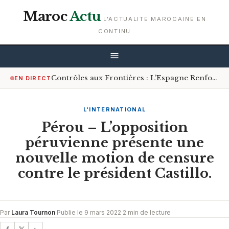
Maroc
Actu
L'ACTUALITE MAROCAINE EN
CONTINU
Contrôles aux Frontières : L’Espagne Renforce les Mesures pour les Voyageurs en Provenance d’Italie
EN DIRECT
L'INTERNATIONAL
Pérou – L’opposition
péruvienne présente une
nouvelle motion de censure
contre le président Castillo.
Par
Laura Tournon
·
Publie le 9 mars 2022
·
2 min de lecture