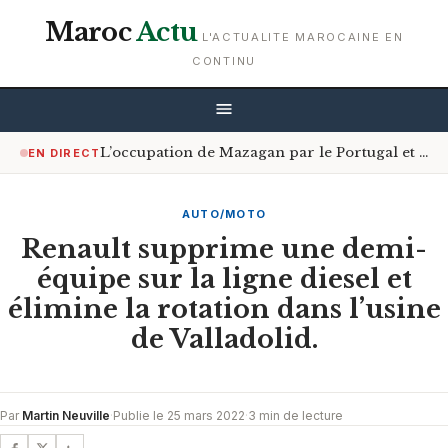
Maroc
Actu
L'ACTUALITE MAROCAINE EN
CONTINU
L’occupation de Mazagan par le Portugal et le contrôle du détroit d’Ormuz
EN DIRECT
AUTO/MOTO
Renault supprime une demi-
équipe sur la ligne diesel et
élimine la rotation dans l’usine
de Valladolid.
Par
Martin Neuville
·
Publie le 25 mars 2022
·
3 min de lecture