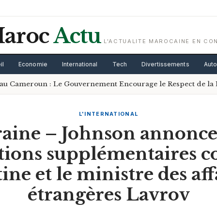
aroc
Actu
L'ACTUALITE MAROCAINE EN CO
il
Economie
International
Tech
Divertissements
Aut
l au Cameroun : Le Gouvernement Encourage le Respect de la 
L'INTERNATIONAL
aine – Johnson annonce
tions supplémentaires c
ine et le ministre des aff
étrangères Lavrov