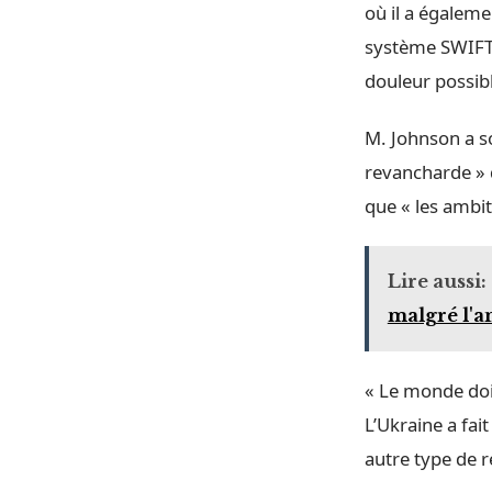
où il a égaleme
système SWIFT, q
douleur possibl
M. Johnson a so
revancharde » d
que « les ambit
Lire aussi:
malgré l'
« Le monde doit
L’Ukraine a fai
autre type de r