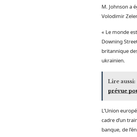
M. Johnson a ég
Volodimir Zelen
« Le monde est 
Downing Street
britannique des
ukrainien.
Lire aussi:
prévue pour
L’Union europé
cadre d’un tra
banque, de l’én