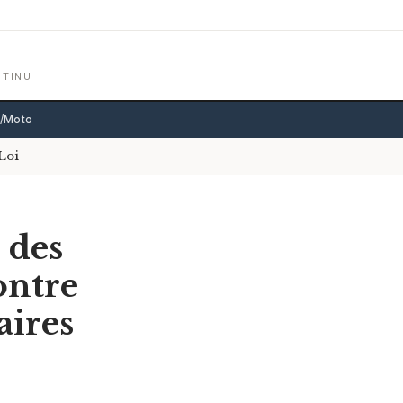
NTINU
o/Moto
Loi
 des
ontre
aires