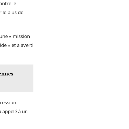
ontre le
r le plus de
 une « mission
de » et a averti
iennes
gression.
a appelé à un