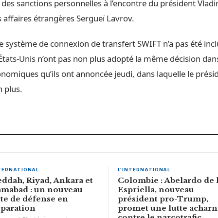
e des sanctions personnelles à l’encontre du président Vladi
 affaires étrangères Sergueï Lavrov.
 le système de connexion de transfert SWIFT n’a pas été inc
États-Unis n’ont pas non plus adopté la même décision dans
onomiques qu’ils ont annoncée jeudi, dans laquelle le prési
n plus.
NTERNATIONAL
L'INTERNATIONAL
eddah, Riyad, Ankara et
Colombie : Abelardo de 
amabad : un nouveau
Espriella, nouveau
te de défense en
président pro-Trump,
paration
promet une lutte achar
contre le narcotrafic