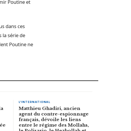
mir Poutine et
lus dans ces
 la série de
dent Poutine ne
L'INTERNATIONAL
la
Matthieu Ghadiri, ancien
agent du contre-espionnage
français, dévoile les liens
née
entre le régime des Mollahs,
le Polisario, le Hezbollah et