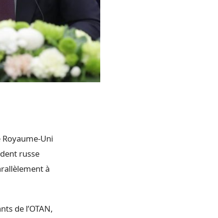
le Royaume-Uni
ident russe
arallèlement à
ants de l’OTAN,