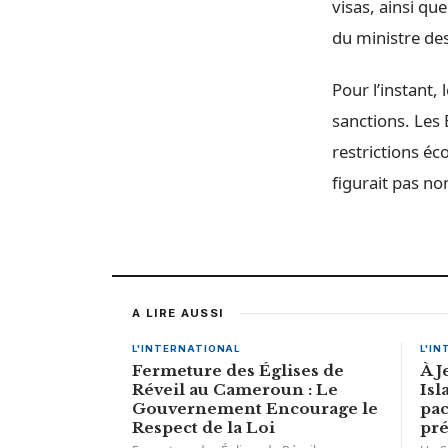
visas, ainsi qu
du ministre des
Pour l’instant,
sanctions. Les 
restrictions éc
figurait pas no
A LIRE AUSSI
L'INTERNATIONAL
L'I
Fermeture des Églises de
À J
Réveil au Cameroun : Le
Isl
Gouvernement Encourage le
pac
Respect de la Loi
pré