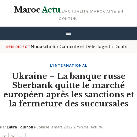
Maroc
Actu
L'ACTUALITE MAROCAINE EN
CONTINU
Nouakchott : Canicule et Délestage, la Double Peine des Artisans et Commerçants
EN DIRECT
L'INTERNATIONAL
Ukraine – La banque russe
Sberbank quitte le marché
européen après les sanctions et
la fermeture des succursales
Par
Laura Tournon
·
Publie le 3 mars 2022
·
2 min de lecture