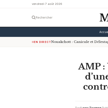
vendredi 7 août 2026
M
Rechercher
Accue
Nouakchott : Canicule et Délest
EN DIRECT
AMP : 
d’une
contr
Par
Laura Tournon
·
Publ