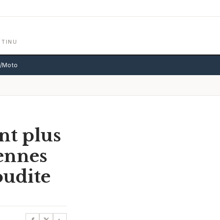
NTINU
o/Moto
nt plus
iennes
oudite