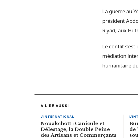
La guerre au Y
président Abdo
Riyad, aux Huth
Le conflit s’est
médiation inter
humanitaire d
A LIRE AUSSI
L'INTERNATIONAL
L'I
Nouakchott : Canicule et
Bur
Délestage, la Double Peine
de
des Artisans et Commerçants
sou