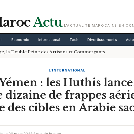
aroc
Actu
L'ACTUALITE MAROCAINE EN CO
il
Economie
International
Tech
Divertissements
Aut
age, la Double Peine des Artisans et Commerçants
L'INTERNATIONAL
Yémen : les Huthis lance
 dizaine de frappes aér
e des cibles en Arabie sa
ie le 26 mars 2022
·
2 min de lecture