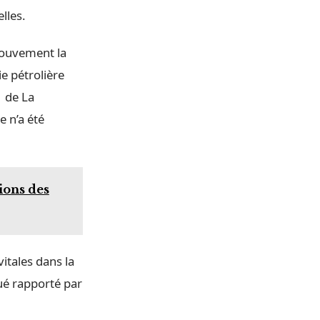
lles.
mouvement la
e pétrolière
1 de La
e n’a été
ions des
vitales dans la
ué rapporté par