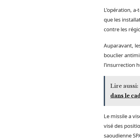
L’opération, a-
que les install
contre les régi
Auparavant, les
bouclier antimi
l’insurrection 
Lire aussi:
dans le ca
Le missile a vi
visé des positio
saoudienne SP