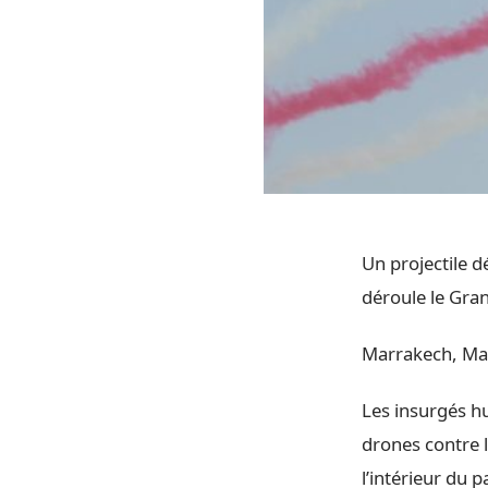
Un projectile d
déroule le Gra
Marrakech, Mar
Les insurgés hu
drones contre 
l’intérieur du 