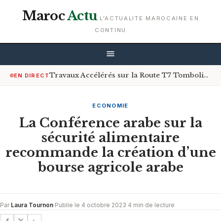
Maroc
Actu
L'ACTUALITE MAROCAINE EN
CONTINU
Travaux Accélérés sur la Route T7 Tombolia à Conakry : Un Soulagement Après des Années de Galère
EN DIRECT
ECONOMIE
La Conférence arabe sur la
sécurité alimentaire
recommande la création d’une
bourse agricole arabe
Par
Laura Tournon
·
Publie le 4 octobre 2023
·
4 min de lecture