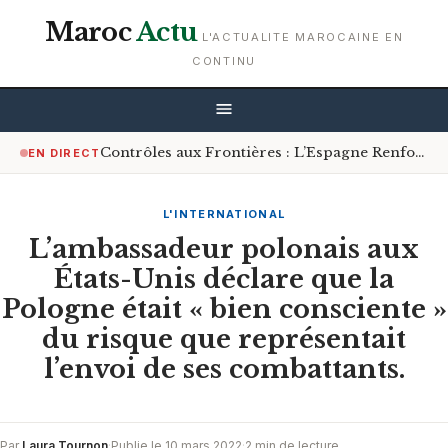
Maroc
Actu
L'ACTUALITE MAROCAINE EN
CONTINU
Contrôles aux Frontières : L’Espagne Renforce les Mesures pour les Voyageurs en Provenance d’Italie
EN DIRECT
L'INTERNATIONAL
L’ambassadeur polonais aux
États-Unis déclare que la
Pologne était « bien consciente »
du risque que représentait
l’envoi de ses combattants.
Par
Laura Tournon
·
Publie le 10 mars 2022
·
2 min de lecture