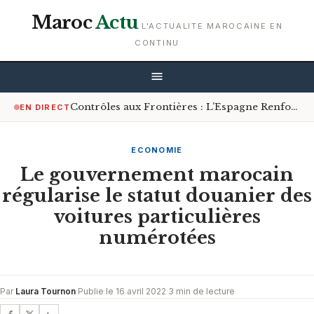
Maroc
Actu
L'ACTUALITE MAROCAINE EN
CONTINU
Contrôles aux Frontières : L’Espagne Renforce les Mesures pour les Voyageurs en Provenance d’Italie
EN DIRECT
ECONOMIE
Le gouvernement marocain
régularise le statut douanier des
voitures particulières
numérotées
Par
Laura Tournon
·
Publie le 16 avril 2022
·
3 min de lecture