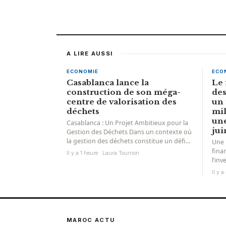
A LIRE AUSSI
ECONOMIE
ECO
Casablanca lance la
Le 
construction de son méga-
des
centre de valorisation des
un 
déchets
mil
une
Casablanca : Un Projet Ambitieux pour la
jui
Gestion des Déchets Dans un contexte où
la gestion des déchets constitue un défi
Une 
majeur...
fina
Il y a 1 heure · Laura Tournon
l’in
fina
Il y 
l’in
accé
MAROC ACTU