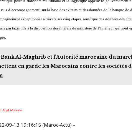
ratique pour le transport multimodal et la logistique appelle le gouvernement à 
essus d’accompagnement, sur la base des extraits et des données de la banque de 
ompagnement exceptionnel à travers ses cinq étapes, ainsi que des données des chau
rts par taxis mis à la disposition des intérêts du ministère de l’Intérieur, qui sont 
que.
Bank Al-Maghrib et l'Autorité marocaine du marc
ettent en garde les Marocains contre les sociétés d
e
ed Aqil Makaw
2-09-13 19:16:15 (Maroc-Actu) –