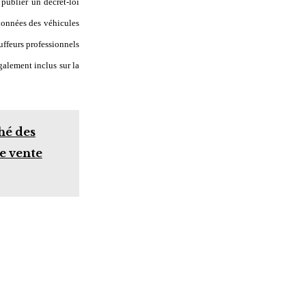
publier un décret-loi
données des véhicules
ffeurs professionnels
également inclus sur la
hé des
e vente