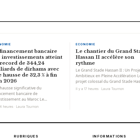
NOMIE
ECONOMIE
financement bancaire
Le chantier du Grand St
 investissements atteint
Hassan II accélère son
record de 344,24
rythme
liards de dirhams avec
Le Grand Stade Hassan II : Un Proj
 hausse de 32,3 % à fin
Ambitieux en Pleine Accélération L
n 2026
projet colossal du Grand Stade Ha
II se prépare...
hausse significative du
Il y a 17 heures · Laura Tournon
ncement bancaire de
vestissement au Maroc Le
ncement bancaire de
a 4 heures · Laura Tournon
vestissement connaît une véritable
lération au Maroc. Les...
RUBRIQUES
INFORMATIONS