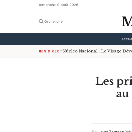
dimanche 9 août 2026
M
Rechercher
Accue
Núcleo Nacional : Le Visage Dé
EN DIRECT
Les pri
au
Par
Laura Tournon
·
Publ