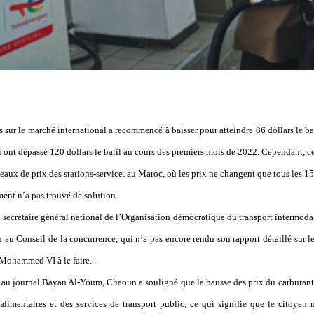
 sur le marché international a recommencé à baisser pour atteindre 86 dollars le bar
i ont dépassé 120 dollars le baril au cours des premiers mois de 2022. Cependant, cet
neaux de prix des stations-service. au Maroc, où les prix ne changent que tous les 15
ent n’a pas trouvé de solution.
ecrétaire général national de l’Organisation démocratique du transport intermodal 
n au Conseil de la concurrence, qui n’a pas encore rendu son rapport détaillé sur le
Mohammed VI à le faire. .
 au journal Bayan Al-Youm, Chaoun a souligné que la hausse des prix du carburant
 alimentaires et des services de transport public, ce qui signifie que le citoyen 