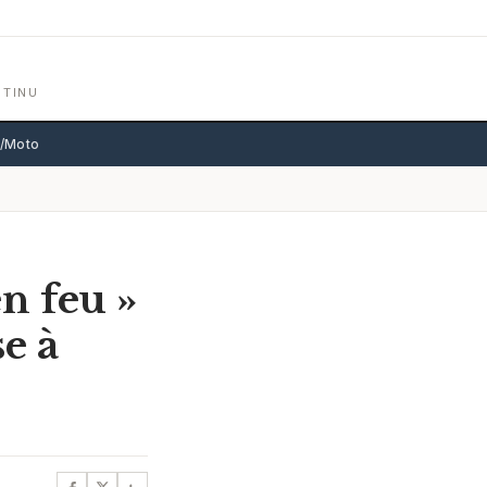
NTINU
o/Moto
en feu »
e à