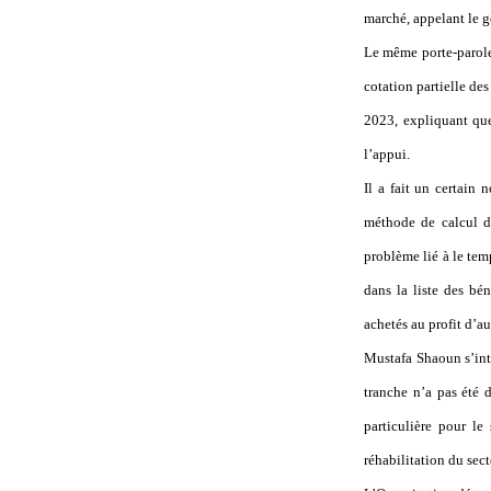
marché, appelant le 
Le même porte-parole 
cotation partielle des
2023, expliquant que
l’appui.
Il a fait un certain 
méthode de calcul de
problème lié à le tem
dans la liste des bé
achetés au profit d’au
Mustafa Shaoun s’inte
tranche n’a pas été 
particulière pour le
réhabilitation du sect