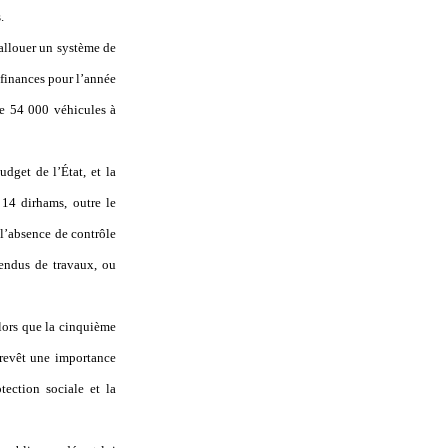
.
’allouer un système de
e finances pour l’année
de 54 000 véhicules à
udget de l’État, et la
 14 dirhams, outre le
 l’absence de contrôle
pendus de travaux, ou
alors que la cinquième
 revêt une importance
tection sociale et la