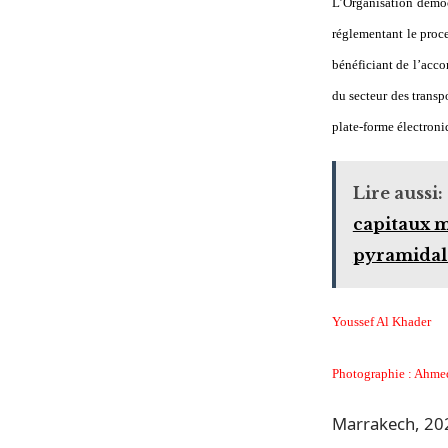
L’Organisation démoc
réglementant le proc
bénéficiant de l’acc
du secteur des transpo
plate-forme électroni
Lire aussi:
capitaux m
pyramidal
Youssef Al Khader
Photographie : Ahm
Marrakech, 202