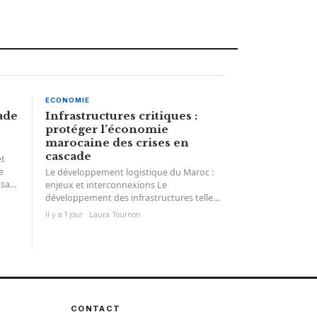
ECONOMIE
ade
Infrastructures critiques :
protéger l’économie
marocaine des crises en
cascade
et
e
Le développement logistique du Maroc :
ssan
enjeux et interconnexions Le
développement des infrastructures telles
que Tanger Med, Nador West Med, le
Il y a 1 jour · Laura Tournon
port...
CONTACT