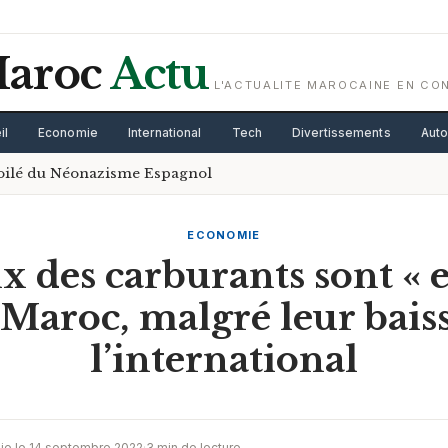
aroc
Actu
L'ACTUALITE MAROCAINE EN CO
il
Economie
International
Tech
Divertissements
Aut
voilé du Néonazisme Espagnol
ECONOMIE
x des carburants sont « 
 Maroc, malgré leur baiss
l’international
ie le 14 septembre 2022
·
3 min de lecture