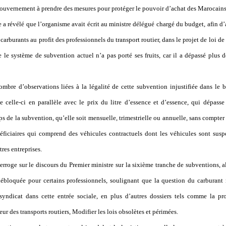
gouvernement à prendre des mesures pour protéger le pouvoir d’achat des Marocains
a révélé que l’organisme avait écrit au ministre délégué chargé du budget, afin d
 carburants au profit des professionnels du transport routier, dans le projet de loi d
 le système de subvention actuel n’a pas porté ses fruits, car il a dépassé plus 
nombre d’observations liées à la légalité de cette subvention injustifiée dans le b
 celle-ci en parallèle avec le prix du litre d’essence et d’essence, qui dépasse
ps de la subvention, qu’elle soit mensuelle, trimestrielle ou annuelle, sans compter
néficiaires qui comprend des véhicules contractuels dont les véhicules sont sus
tres entreprises.
rroge sur le discours du Premier ministre sur la sixième tranche de subventions, 
débloquée pour certains professionnels, soulignant que la question du carburant
 syndicat dans cette entrée sociale, en plus d’autres dossiers tels comme la pro
eur des transports routiers, Modifier les lois obsolètes et périmées.