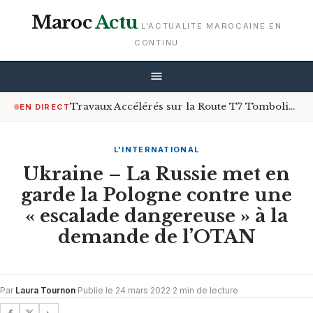
Maroc
Actu
L'ACTUALITE MAROCAINE EN
CONTINU
Travaux Accélérés sur la Route T7 Tombolia à Conakry : Un Soulagement Après des Années de Galère
EN DIRECT
L'INTERNATIONAL
Ukraine – La Russie met en
garde la Pologne contre une
« escalade dangereuse » à la
demande de l’OTAN
Par
Laura Tournon
·
Publie le 24 mars 2022
·
2 min de lecture