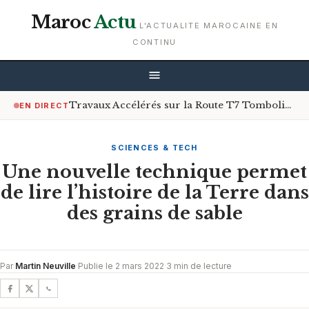
Maroc
Actu
L'ACTUALITE MAROCAINE EN
CONTINU
Travaux Accélérés sur la Route T7 Tombolia à Conakry : Un Soulagement Après des Années de Galère
EN DIRECT
SCIENCES & TECH
Une nouvelle technique permet
de lire l’histoire de la Terre dans
des grains de sable
Par
Martin Neuville
·
Publie le 2 mars 2022
·
3 min de lecture