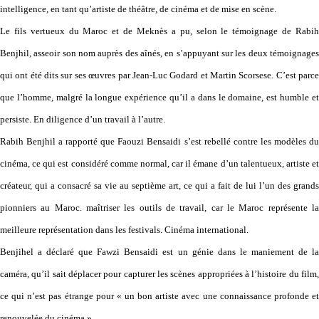
intelligence, en tant qu’artiste de théâtre, de cinéma et de mise en scène.
Le fils vertueux du Maroc et de Meknès a pu, selon le témoignage de Rabih
Benjhil, asseoir son nom auprès des aînés, en s’appuyant sur les deux témoignages
qui ont été dits sur ses œuvres par Jean-Luc Godard et Martin Scorsese. C’est parce
que l’homme, malgré la longue expérience qu’il a dans le domaine, est humble et
persiste. En diligence d’un travail à l’autre.
Rabih Benjhil a rapporté que Faouzi Bensaidi s’est rebellé contre les modèles du
cinéma, ce qui est considéré comme normal, car il émane d’un talentueux, artiste et
créateur, qui a consacré sa vie au septième art, ce qui a fait de lui l’un des grands
pionniers au Maroc. maîtriser les outils de travail, car le Maroc représente la
meilleure représentation dans les festivals. Cinéma international.
Benjihel a déclaré que Fawzi Bensaidi est un génie dans le maniement de la
caméra, qu’il sait déplacer pour capturer les scènes appropriées à l’histoire du film,
ce qui n’est pas étrange pour « un bon artiste avec une connaissance profonde et
renouvelée du cinéma ».