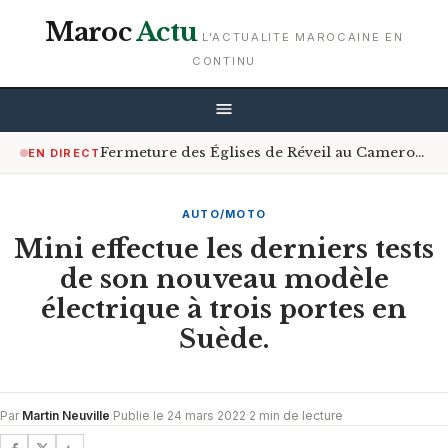
Maroc
Actu
L'ACTUALITE MAROCAINE EN
CONTINU
Fermeture des Églises de Réveil au Cameroun : Le Gouvernement Encourage le Respect de la Loi
EN DIRECT
AUTO/MOTO
Mini effectue les derniers tests
de son nouveau modèle
électrique à trois portes en
Suède.
Par
Martin Neuville
·
Publie le 24 mars 2022
·
2 min de lecture