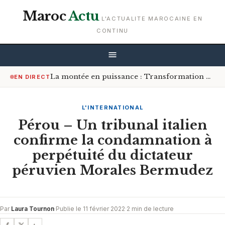
Maroc
Actu
L'ACTUALITE MAROCAINE EN
CONTINU
La montée en puissance : Transformation du modèle économique de Managem
EN DIRECT
L'INTERNATIONAL
Pérou – Un tribunal italien
confirme la condamnation à
perpétuité du dictateur
péruvien Morales Bermudez
Par
Laura Tournon
·
Publie le 11 février 2022
·
2 min de lecture