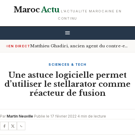
Maroc
Actu
L'ACTUALITE MAROCAINE EN
CONTINU
Matthieu Ghadiri, ancien agent du contre-espionnage français, dévoile les liens entre le régime des Mollahs, le Polisario, le Hezbollah et l’Algérie
EN DIRECT
SCIENCES & TECH
Une astuce logicielle permet
d’utiliser le stellarator comme
réacteur de fusion
Par
Martin Neuville
·
Publie le 17 février 2022
·
4 min de lecture