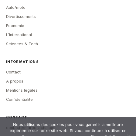
Auto/moto
Divertissements
Economie
L'International
Sciences & Tech
INFORMATIONS
Contact
A propos
Mentions legales
Confidentialite
CONTACT
Nous utilisons des cookies pour vous garantir la meilleure
contact@maroc-actu.com
expérience sur notre site web. Si vous continuez à utiliser ce