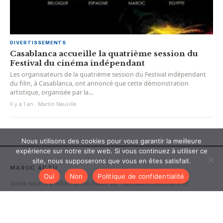
DIVERTISSEMENTS
Casablanca accueille la quatrième session du
Festival du cinéma indépendant
Les organisateurs de la quatrième session du Festival indépendant
du film, à Casablanca, ont annoncé que cette démonstration
artistique, organisée par la...
Il y a 1 an · Martin Neuville
Nous utilisons des cookies pour vous garantir la meilleure
expérience sur notre site web. Si vous continuez à utiliser ce
site, nous supposerons que vous en êtes satisfait.
MAROC ACTU
Oui
Non
Politique de confidentialité
Votre source d'information fiable sur l'actualite marocaine et
internationale. Politique, economie, culture, tech et societe.