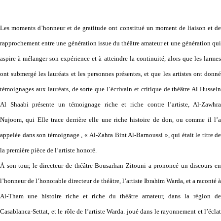
Les moments d’honneur et de gratitude ont constitué un moment de liaison et de
rapprochement entre une génération issue du théâtre amateur et une génération qui
aspire à mélanger son expérience et à atteindre la continuité, alors que les larmes
ont submergé les lauréats et les personnes présentes, et que les artistes ont donné
témoignages aux lauréats, de sorte que l’écrivain et critique de théâtre Al Hussein
Al Shaabi présente un témoignage riche et riche contre l’artiste, Al-Zawhra
Nujoom, qui Elle trace derrière elle une riche histoire de don, ou comme il l’a
appelée dans son témoignage , « Al-Zahra Bint Al-Barnoussi », qui était le titre de
la première pièce de l’artiste honoré.
À son tour, le directeur de théâtre Bousarhan Zitouni a prononcé un discours en
l’honneur de l’honorable directeur de théâtre, l’artiste Ibrahim Warda, et a raconté à
Al-Tham une histoire riche et riche du théâtre amateur, dans la région de
Casablanca-Settat, et le rôle de l’artiste Warda. joué dans le rayonnement et l’éclat