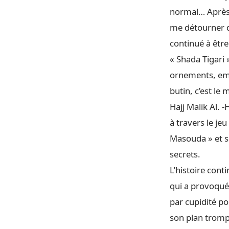
normal… Après t
me détourner de
continué à être
« Shada Tigari 
ornements, emb
butin, c’est le
Hajj Malik Al.
à travers le je
Masouda » et s
secrets.
L’histoire cont
qui a provoqué 
par cupidité po
son plan tromp