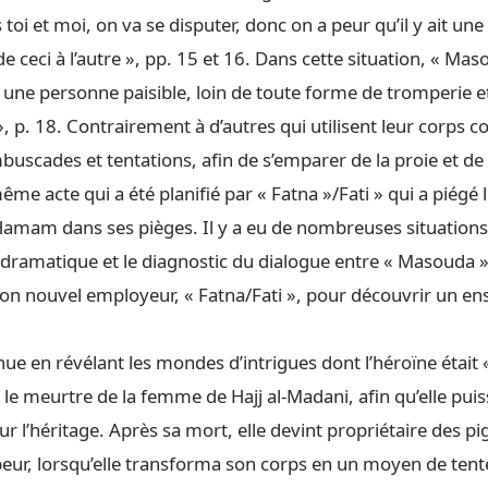
oi et moi, on va se disputer, donc on a peur qu’il y ait une 
 ceci à l’autre », pp. 15 et 16. Dans cette situation, « Mas
 une personne paisible, loin de toute forme de tromperie e
», p. 18. Contrairement à d’autres qui utilisent leur corps
uscades et tentations, afin de s’emparer de la proie et de
 même acte qui a été planifié par « Fatna »/Fati » qui a piégé
 -Hamam dans ses pièges. Il y a eu de nombreuses situation
u dramatique et le diagnostic du dialogue entre « Masouda » e
on nouvel employeur, « Fatna/Fati », pour découvrir un e
inue en révélant les mondes d’intrigues dont l’héroïne était 
le meurtre de la femme de Hajj al-Madani, afin qu’elle puis
ur l’héritage. Après sa mort, elle devint propriétaire des pi
eur, lorsqu’elle transforma son corps en un moyen de tent