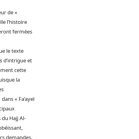
eur de «
e l’histoire
seront fermées
ue le texte
d’intrigue et
ement cette
uisque la
es
 dans « Fa’ayel
ncipaux
 du Hajj Al-
 obéissant,
eurs demandes.