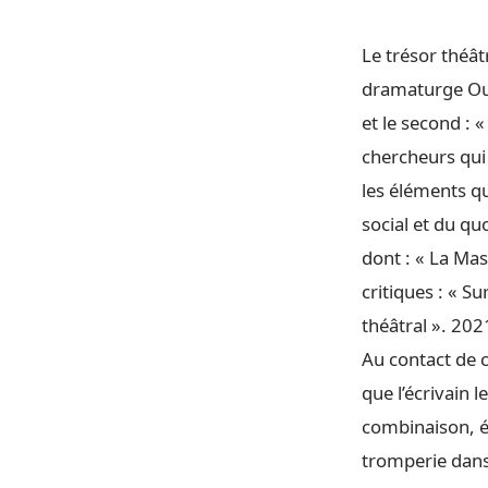
Le trésor théât
dramaturge Ous
et le second : 
chercheurs qui 
les éléments qu
social et du qu
dont : « La Ma
critiques : « S
théâtral ». 202
Au contact de 
que l’écrivain 
combinaison, é
tromperie dan