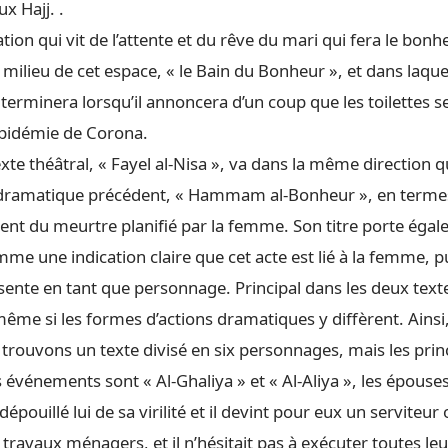
x Hajj. .
ation qui vit de l’attente et du rêve du mari qui fera le bonh
ilieu de cet espace, « le Bain du Bonheur », et dans laquell
e terminera lorsqu’il annoncera d’un coup que les toilettes 
’épidémie de Corona.
te théâtral, « Fayel al-Nisa », va dans la même direction q
ramatique précédent, « Hammam al-Bonheur », en termes 
nt du meurtre planifié par la femme. Son titre porte égal
me une indication claire que cet acte est lié à la femme, p
ente en tant que personnage. Principal dans les deux text
me si les formes d’actions dramatiques y diffèrent. Ainsi,
 trouvons un texte divisé en six personnages, mais les pri
événements sont « Al-Ghaliya » et « Al-Aliya », les épouses
épouillé lui de sa virilité et il devint pour eux un serviteur
s travaux ménagers, et il n’hésitait pas à exécuter toutes l