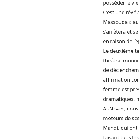
posséder le vieu
C’est une révél
Massouda » au m
s’arrêtera et s
en raison de l
Le deuxième tex
théâtral monod
de déclencheme
affirmation com
femme est prés
dramatiques, mê
Al-Nisa », nous
moteurs de ses 
Mahdi, qui ont d
faisant tous le