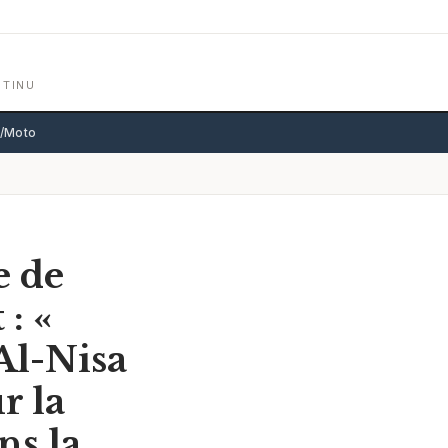
NTINU
o/Moto
e de
: «
Al-Nisa
r la
ns la