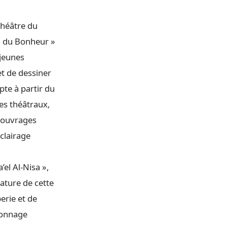
théâtre du
m du Bonheur »
 jeunes
et de dessiner
pte à partir du
es théâtraux,
x ouvrages
éclairage
el Al-Nisa »,
nature de cette
erie et de
sonnage