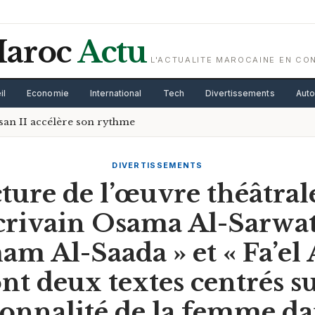
aroc
Actu
L'ACTUALITE MAROCAINE EN CO
il
Economie
International
Tech
Divertissements
Aut
san II accélère son rythme
DIVERTISSEMENTS
ture de l’œuvre théâtral
écrivain Osama Al-Sarwat 
 Al-Saada » et « Fa’el 
ont deux textes centrés su
onnalité de la femme da