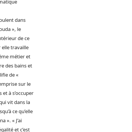
amatique
oulent dans
ouda », le
ntérieur de ce
elle travaille
même métier et
re des bains et
ifie de «
 emprise sur le
 et à s’occuper
ui vit dans la
qu’à ce qu’elle
 ». « J’ai
galité et c’est