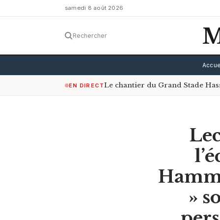
samedi 8 août 2026
M
Rechercher
Accue
Le chantier du Grand Stade Has
EN DIRECT
Lec
l’
Hammam
» s
pers