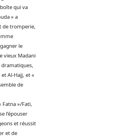
boîte qui va
ouda » a
t de tromperie,
 comme
 gagner le
 le vieux Madani
s dramatiques,
t Al-Hajj, et «
nsemble de
« Fatna »/Fati,
se l’épouser
geons et réussit
er et de