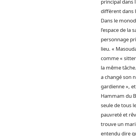
principal dans 
diffèrent dans 
Dans le monod
l’espace de la 
personnage prin
lieu. « Masouda
comme « sitter 
la même tâche. 
a changé son no
gardienne », et
Hammam du Bonh
seule de tous l
pauvreté et rê
trouve un mari 
entendu dire qu’