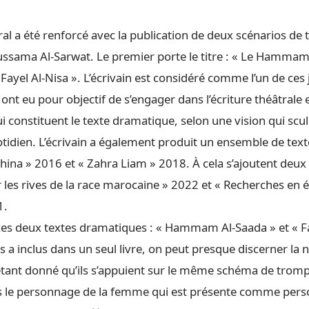
ral a été renforcé avec la publication de deux scénarios de 
sama Al-Sarwat. Le premier porte le titre : « Le Hamma
« Fayel Al-Nisa ». L’écrivain est considéré comme l’un de ces
ont eu pour objectif de s’engager dans l’écriture théâtrale 
i constituent le texte dramatique, selon une vision qui scul
otidien. L’écrivain a également produit un ensemble de text
shina » 2016 et « Zahra Liam » 2018. À cela s’ajoutent deu
ur les rives de la race marocaine » 2022 et « Recherches en 
1.
ces deux textes dramatiques : « Hammam Al-Saada » et « Fa’
les a inclus dans un seul livre, on peut presque discerner la 
tant donné qu’ils s’appuient sur le même schéma de tromp
s le personnage de la femme qui est présente comme per