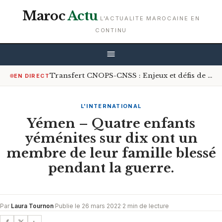
Maroc
Actu
L'ACTUALITE MAROCAINE EN
CONTINU
Transfert CNOPS-CNSS : Enjeux et défis de la couverture médicale universelle
EN DIRECT
L'INTERNATIONAL
Yémen – Quatre enfants
yéménites sur dix ont un
membre de leur famille blessé
pendant la guerre.
Par
Laura Tournon
·
Publie le 26 mars 2022
·
2 min de lecture